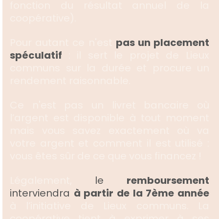
fonction du résultat annuel de la
coopérative).
Pour autant ce n'est
pas un placement
spéculatif
: il sert le projet de Lieux
communs sur la durée et procure un
rendement raisonnable.
Ce n'est pas un livret bancaire où
l’argent est disponible à tout moment
mais vous savez exactement où va
votre argent et comment il est utilisé :
vous êtes sûr de ce que vous financez !
Légalement,
le
remboursement
interviendra
à partir de la 7ème année
à l’initiative de Lieux communs. La
coopérative tient à exprimer à ses