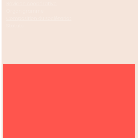
Révision coopérative
Organigramme
Composition du sociétariat
Statuts