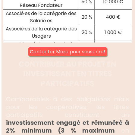
50 %
10 000 €
Réseau Fondateur
Associé
·
es
de la catégorie des
20 %
400 €
Salarié.es
Associé
·
es de la catégorie des
20 %
1 000 €
Usagers
Associé
·
es de la catégorie des
Entreprises de l'ESS et des
10 %
2 000 €
Contacter Marc pour souscrire!
Entreprises Locales
CONTRIBUER AU PROJET EN
Associé
·
es
de la catégorie des
INVESTISSANT EN TITRES
Partenaires, dont les
10 %
10 000€
Partenaires Financiers
PARTICIPATIFS
Comparables à des obligations mais
pour les coopératives, les titres
participatifs constituent un
investissement
engagé et rémunéré à
2% minimum (3 % maximum
en