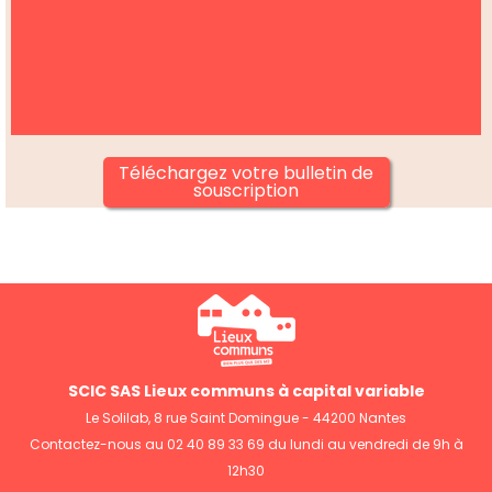
Téléchargez votre bulletin de
souscription
SCIC SAS Lieux communs à capital variable
Le Solilab, 8 rue Saint Domingue - 44200 Nantes
Contactez-nous au 02 40 89 33 69 du lundi au vendredi de 9h à
12h30