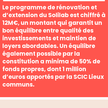
Le programme de rénovation et
d’extension du Solilab est chiffré à
12M€, un montant qui garantit un
bon équilibre entre qualité des
investissements et maintien de
loyers abordables. Un équilibre
également possible par la
constitution a minima de 50% de
fonds propres, dont 1 million
d’euros apportés par la SCIC Lieux
communs.