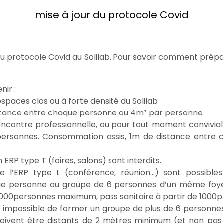
mise à jour du protocole Covid
r du protocole Covid au Solilab. Pour savoir comment pré
nir :
spaces clos ou à forte densité du Solilab
distance entre chaque personne ou 4m² par personne
encontre professionnelle, ou pour tout moment convivial 
5 personnes. Consommation assis, 1m de distance entre
ERP type T (foires, salons) sont interdits.
 l’ERP type L (conférence, réunion…) sont possibles 
ue personne ou groupe de 6 personnes d’un même foyer
000personnes maximum, pass sanitaire à partir de 1000p
 est impossible de former un groupe de plus de 6 person
oivent être distants de 2 mètres minimum (et non pa