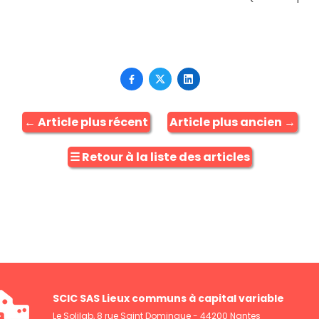



←
Article plus récent
Article plus ancien
→
☰
Retour à la liste des articles
SCIC SAS Lieux communs à capital variable
Le Solilab, 8 rue Saint Domingue - 44200 Nantes