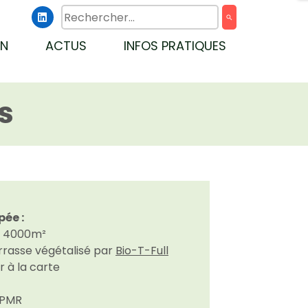

search
ON
ACTUS
INFOS PRATIQUES
s
pée :
e 4000m²
rrasse végétalisé par
Bio-T-Full
r à la carte
 PMR