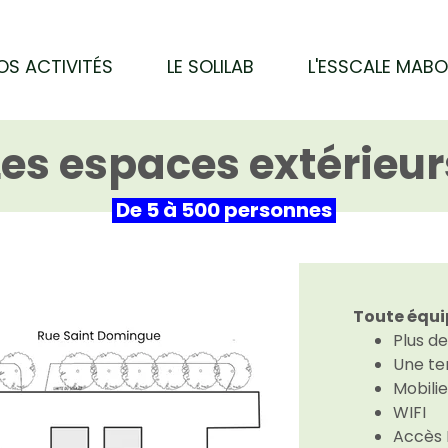
OS ACTIVITÉS
LE SOLILAB
L'ESSCALE MAB
Les espaces extérieur
De 5 à 500 personnes
Toute équi
Plus d
Une te
Mobilie
WIFI
Accès